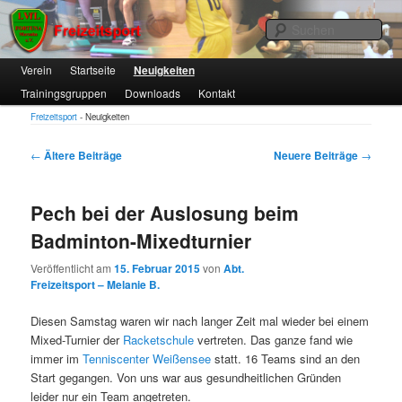
1. VfL FORTUNA Marzahn e.V.
Suc
Hauptmenü
Verein
Zum
Zum
Startseite
Neuigkeiten
Trainingsgruppen
Downloads
Kontakt
primären
sekundären
Freizeitsport
Freizeitsport
-
Neuigkeiten
Inhalt
Inhalt
springen
springen
Beitragsnavigation
←
Ältere Beiträge
Neuere Beiträge
→
Pech bei der Auslosung beim
Badminton-Mixedturnier
Veröffentlicht am
15. Februar 2015
von
Abt.
Freizeitsport – Melanie B.
Diesen Samstag waren wir nach langer Zeit mal wieder bei einem
Mixed-Turnier der
Racketschule
vertreten. Das ganze fand wie
immer im
Tenniscenter Weißensee
statt. 16 Teams sind an den
Start gegangen. Von uns war aus gesundheitlichen Gründen
leider nur ein Team angetreten.