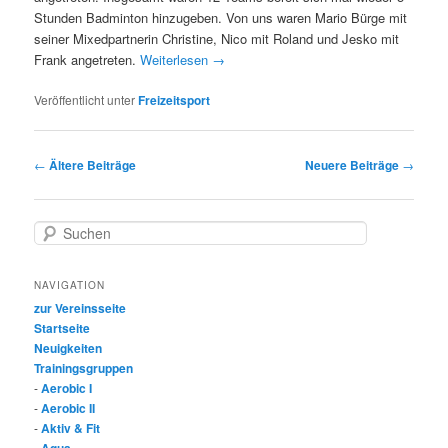
Stunden Badminton hinzugeben. Von uns waren Mario Bürge mit
seiner Mixedpartnerin Christine, Nico mit Roland und Jesko mit
Frank angetreten.
Weiterlesen
→
Veröffentlicht unter
Freizeitsport
Beitragsnavigation
←
Ältere Beiträge
Neuere Beiträge
→
S
u
c
NAVIGATION
h
e
zur Vereinsseite
n
Startseite
Neuigkeiten
Trainingsgruppen
-
Aerobic I
-
Aerobic II
-
Aktiv & Fit
-
Aqua