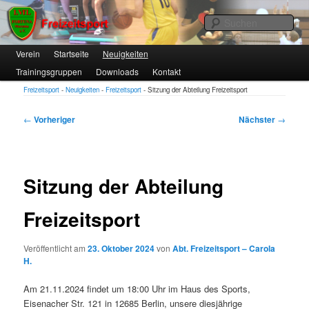
1. VfL FORTUNA Marzahn e.V.
Suc
Hauptmenü
Verein
Zum
Startseite
Neuigkeiten
Trainingsgruppen
Downloads
Kontakt
primären
Freizeitsport
Freizeitsport
-
Neuigkeiten
-
Freizeitsport
-
Sitzung der Abteilung Freizeitsport
Inhalt
springen
Beitragsnavigation
←
Vorheriger
Nächster
→
Sitzung der Abteilung
Freizeitsport
Veröffentlicht am
23. Oktober 2024
von
Abt. Freizeitsport – Carola
H.
Am 21.11.2024 findet um 18:00 Uhr im Haus des Sports,
Eisenacher Str. 121 in 12685 Berlin, unsere diesjährige