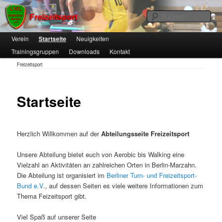
1. VfL FORTUNA Marzahn e.V.
Suc
Hauptmenü
Verein
Zum
Startseite
Neuigkeiten
Trainingsgruppen
Downloads
Kontakt
primären
Freizeitsport
Freizeitsport
Inhalt
springen
Startseite
Herzlich Willkommen auf der
Abteilungsseite Freizeitsport
Unsere Abteilung bietet euch von Aerobic bis Walking eine
Vielzahl an Aktivitäten an zahlreichen Orten in Berlin-Marzahn.
Die Abteilung ist organisiert im
Berliner Turn- und Freizeitsport-
Bund e.V.
, auf dessen Seiten es viele weitere Informationen zum
Thema Feizeitsport gibt.
Viel Spaß auf unserer Seite