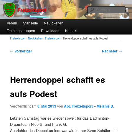
1. VfL FORTUNA Marzahn e.V.
Suc
Hauptmenü
Verein
Zum
Startseite
Neuigkeiten
Trainingsgruppen
Downloads
Kontakt
primären
Freizeitsport
Freizeitsport
-
Neuigkeiten
-
Freizeitsport
-
Herrendoppel schafft es aufs Podest
Inhalt
springen
Beitragsnavigation
←
Vorheriger
Nächster
→
Herrendoppel schafft es
aufs Podest
Veröffentlicht am
8. Mai 2013
von
Abt. Freizeitsport – Melanie B.
Letzten Samstag war es wieder soweit für das Badminton-
Dreamteam Nico B. und Frank G.
Ausrichter des Doppelturniers war wie immer Sven Schüler mit