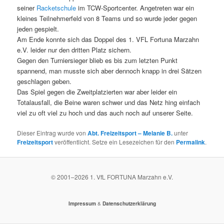
seiner
Racketschule
im TCW-Sportcenter. Angetreten war ein
kleines Teilnehmerfeld von 8 Teams und so wurde jeder gegen
jeden gespielt.
Am Ende konnte sich das Doppel des 1. VFL Fortuna Marzahn
e.V. leider nur den dritten Platz sichern.
Gegen den Turniersieger blieb es bis zum letzten Punkt
spannend, man musste sich aber dennoch knapp in drei Sätzen
geschlagen geben.
Das Spiel gegen die Zweitplatzierten war aber leider ein
Totalausfall, die Beine waren schwer und das Netz hing einfach
viel zu oft viel zu hoch und das auch noch auf unserer Seite.
Dieser Eintrag wurde von
Abt. Freizeitsport – Melanie B.
unter
Freizeitsport
veröffentlicht. Setze ein Lesezeichen für den
Permalink
.
© 2001–
2026
1. VfL FORTUNA Marzahn e.V.
&
Impressum
Datenschutzerklärung